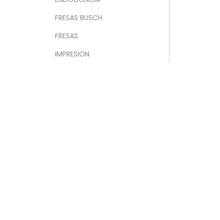
FRESAS BUSCH
FRESAS
IMPRESION
INSTRUMENTAL
INSTRUMENTAL
ROTATORIO
ORTODONCIA
GENERAL
POSTES
PREVENCION Y
PROFILAXIS
BLANQUEAMIENTOS
PROTESIS