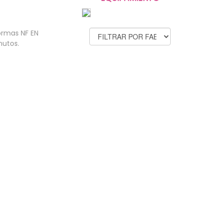
FABRICANTES
ormas NF EN
nutos.