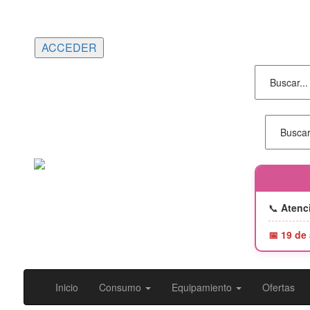
Portes gratuitos en compras superiores a
150€ | Entrega 24/48h
📞
Atenci
📅 19 de
Inicio
Consumo
Equipamiento
Ofertas