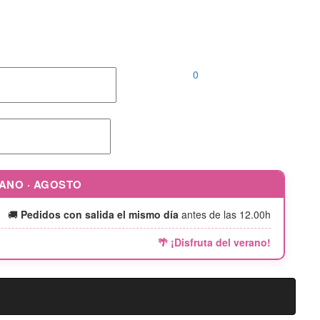
Llámanos al
952 04 00 46 |
646 690 242
0
RANO · AGOSTO
🚚
Pedidos con salida el mismo día
antes de las 12.00h
🌴 ¡Disfruta del verano!