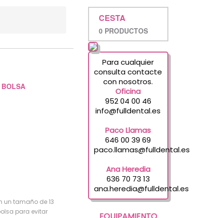
CESTA
0 PRODUCTOS
Para cualquier
consulta contacte
con nosotros.
 BOLSA
Oficina
952 04 00 46
info@fulldental.es
Paco Llamas
646 00 39 69
paco.llamas@fulldental.es
Ana Heredia
636 70 73 13
ana.heredia@fulldental.es
con un tamaño de 13
bolsa para evitar
EQUIPAMIENTO