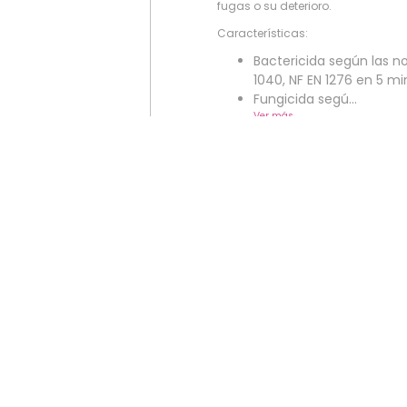
fugas o su deterioro.
Características:
Bactericida según las n
1040, NF EN 1276 en 5 mi
Fungicida segú...
Ver más