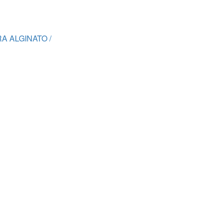
A ALGINATO /
RESOLVEMOS TODAS
TUS DUDAS
L/J. 9:00h - 17:00h