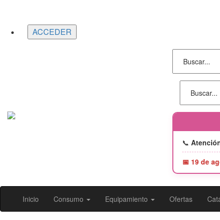
Portes gratuitos en compras superiores a 150
Entrega 24/48h
📞
Atención
📅 19 de ag
Inicio
Consumo
Equipamiento
Ofertas
Catá