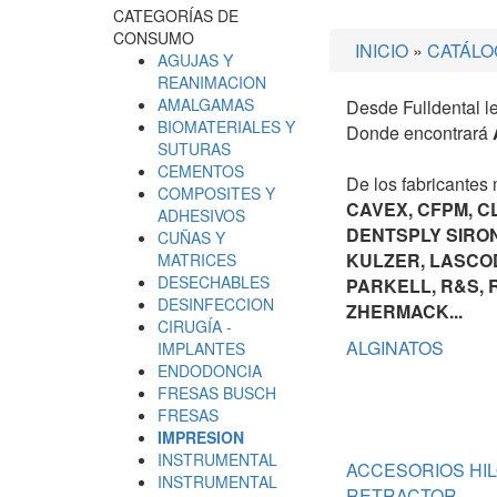
CATEGORÍAS DE
CONSUMO
INICIO
»
CATÁLO
AGUJAS Y
REANIMACION
AMALGAMAS
Desde Fulldental 
BIOMATERIALES Y
Donde encontrará
SUTURAS
CEMENTOS
De los fabricantes
COMPOSITES Y
CAVEX, CFPM, C
ADHESIVOS
DENTSPLY SIRON
CUÑAS Y
KULZER, LASCOD
MATRICES
DESECHABLES
PARKELL, R&S, 
DESINFECCION
ZHERMACK...
CIRUGÍA -
ALGINATOS
IMPLANTES
ENDODONCIA
FRESAS BUSCH
FRESAS
IMPRESION
INSTRUMENTAL
ACCESORIOS HI
INSTRUMENTAL
RETRACTOR