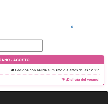
Llámanos al
952 04 00 46 |
646 690 242
0
ERANO · AGOSTO
🚚
Pedidos con salida el mismo día
antes de las 12.00h
🌴 ¡Disfruta del verano!