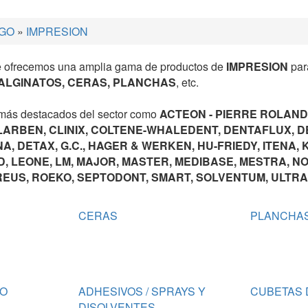
GO
»
IMPRESION
le ofrecemos una amplia gama de productos de
IMPRESION
para
ALGINATOS, CERAS, PLANCHAS
, etc.
 más destacados del sector como
ACTEON - PIERRE ROLAND
LARBEN, CLINIX, COLTENE-WHALEDENT, DENTAFLUX, 
A, DETAX, G.C., HAGER & WERKEN, HU-FRIEDY, ITENA,
, LEONE, LM, MAJOR, MASTER, MEDIBASE, MESTRA, N
REUS, ROEKO, SEPTODONT, SMART, SOLVENTUM, ULTRA
CERAS
PLANCHA
LO
ADHESIVOS / SPRAYS Y
CUBETAS 
DISOLVENTES