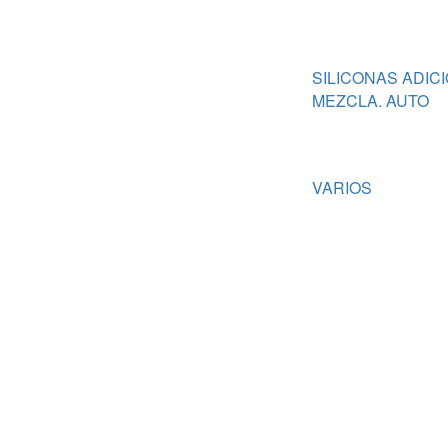
SILICONAS ADIC
MEZCLA. AUTO
VARIOS
Trabajamos para ponértelo más fá
ENTREGA EXPRÉSS
15 D
24/48H
DEV