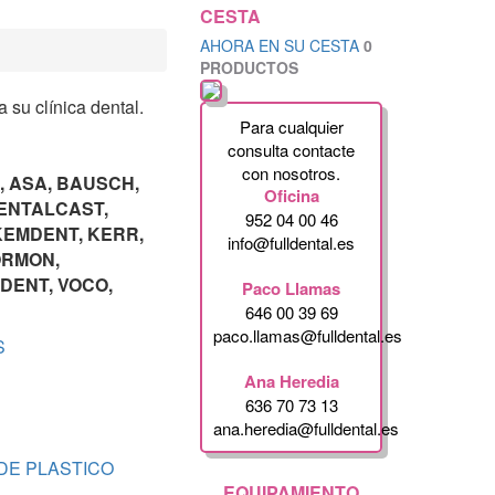
CESTA
AHORA EN SU CESTA
0
PRODUCTOS
 su clínica dental.
Para cualquier
consulta contacte
con nosotros.
, ASA, BAUSCH,
Oficina
DENTALCAST,
952 04 00 46
 KEMDENT, KERR,
info@fulldental.es
ORMON,
DENT, VOCO,
Paco Llamas
646 00 39 69
paco.llamas@fulldental.es
S
Ana Heredia
636 70 73 13
ana.heredia@fulldental.es
DE PLASTICO
EQUIPAMIENTO