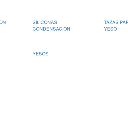
ION
SILICONAS
TAZAS PAR
CONDENSACION
YESO
YESOS
cil en tu día a día
ÍAS
FULLDENTAL
OLUCIONES
EQUIPAMIENTO