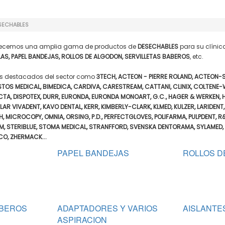
SECHABLES
ofrecemos una amplia gama de productos de
DESECHABLES
para su clínic
AS, PAPEL BANDEJAS, ROLLOS DE ALGODON, SERVILLETAS BABEROS
, etc.
ás destacados del sector como
3TECH, ACTEON - PIERRE ROLAND, ACTEON-S
STOS MEDICAL, BIMEDICA, CARDIVA, CARESTREAM, CATTANI, CLINIX, COLTENE-
ECTA, DISPOTEX, DURR, EURONDA, EURONDA MONOART, G.C., HAGER & WERKEN,
CLAR VIVADENT, KAVO DENTAL, KERR, KIMBERLY-CLARK, KLMED, KULZER, LARIDENT
 MICROCOPY, OMNIA, ORSING, P.D., PERFECTGLOVES, POLIFARMA, PULPDENT, R
M, STERIBLUE, STOMA MEDICAL, STRANFFORD, SVENSKA DENTORAMA, SYLAMED, T
CO, ZHERMACK...
PAPEL BANDEJAS
ROLLOS D
ABEROS
ADAPTADORES Y VARIOS
AISLANTES
ASPIRACION