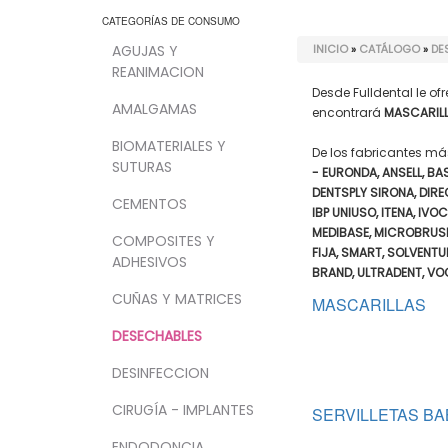
CATEGORÍAS DE CONSUMO
AGUJAS Y
INICIO
»
CATÁLOGO
»
DE
REANIMACION
Desde Fulldental le 
AMALGAMAS
encontrará
MASCARILL
BIOMATERIALES Y
De los fabricantes m
SUTURAS
- EURONDA, ANSELL, BA
DENTSPLY SIRONA, DIR
CEMENTOS
IBP UNIUSO, ITENA, IVO
MEDIBASE, MICROBRUSH,
COMPOSITES Y
FIJA, SMART, SOLVENTU
ADHESIVOS
BRAND, ULTRADENT, VO
CUÑAS Y MATRICES
MASCARILLAS
DESECHABLES
DESINFECCION
CIRUGÍA - IMPLANTES
SERVILLETAS B
ENDODONCIA