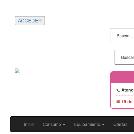
Portes gratuitos en compras superiores a
150€ | Entrega 24/48h
📞
Atenci
📅 19 de
Inicio
Consumo
Equipamiento
Ofertas