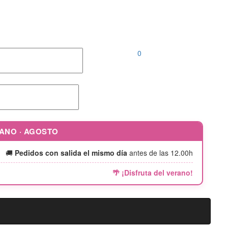
Llámanos al
952 04 00 46 |
646 690 242
0
RANO · AGOSTO
🚚
Pedidos con salida el mismo día
antes de las 12.00h
🌴 ¡Disfruta del verano!