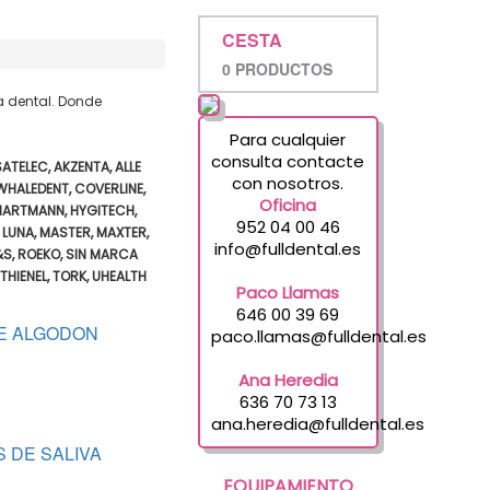
CESTA
0 PRODUCTOS
a dental. Donde
Para cualquier
consulta contacte
ATELEC, AKZENTA, ALLE
con nosotros.
WHALEDENT, COVERLINE,
Oficina
 HARTMANN, HYGITECH,
952 04 00 46
, LUNA, MASTER, MAXTER,
info@fulldental.es
&S, ROEKO, SIN MARCA
HIENEL, TORK, UHEALTH
Paco Llamas
646 00 39 69
E ALGODON
paco.llamas@fulldental.es
Ana Heredia
636 70 73 13
ana.heredia@fulldental.es
 DE SALIVA
EQUIPAMIENTO