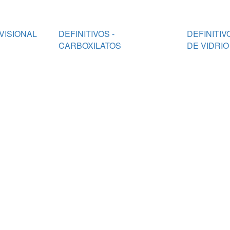
VISIONAL
DEFINITIVOS -
DEFINITIV
CARBOXILATOS
DE VIDRI
IONOMEROS
DEFINITIVOS - OXIFOSFATO
DEFINITIV
DE ZINC
CARILLAS
 RESINA
MTA
PUNTAS M
CEMENTO
VARIOS