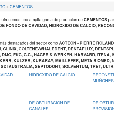
GO
»
CEMENTOS
le ofrecemos una amplia gama de productos de
CEMENTOS
par
DE FONDO DE CAVIDAD, HIDROXIDO DE CALCIO, RECO
 más destacados del sector como
ACTEON - PIERRE ROLAND
, CLINIX, COLTENE-WHALEDENT, DENTAFLUX, DENTSPL
, DMG, FKG, G.C., HAGER & WERKEN, HARVARD, ITENA, 
 KERR, KULZER, KURARAY, MAILLEFER, META BIOMED,
 SDI AUSTRALIA, SEPTODONT, SOLVENTUM, TRET, ULTRA
AVIDAD
HIDROXIDO DE CALCIO
RECONST
MUÑONES
DE OBTURACION DE
DE OBTUR
CANALES
PROVISIO