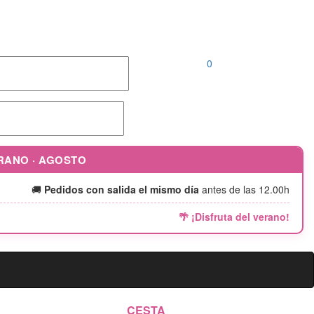
Llámanos al
952 04 00 46 |
646 690 242
0
ERANO · AGOSTO
🚚
Pedidos con salida el mismo día
antes de las 12.00h
🌴 ¡Disfruta del verano!
CESTA