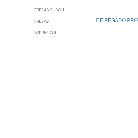
FRESAS BUSCH
DE PEGADO PRO
FRESAS
IMPRESION
INSTRUMENTAL
DEFINITIVOS - 
INSTRUMENTAL
DE VIDRIO
ROTATORIO
ORTODONCIA
GENERAL
DEFINITIVOS DE
POSTES
PREVENCION Y
PROFILAXIS
BLANQUEAMIENTOS
QUIRURGICOS
PROTESIS