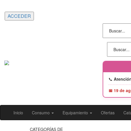
Portes gratuitos en compras superiores a 150€ |
Entrega 24/48h
📞
Atención
📅 19 de ag
Inicio
Consumo
Equipamiento
Ofertas
Catá
CATEGORÍAS DE