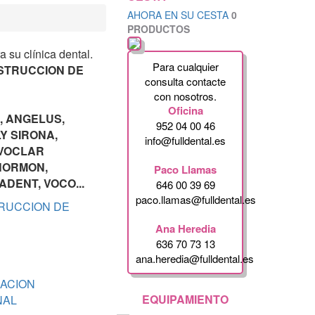
AHORA EN SU CESTA
0
PRODUCTOS
a su clínica dental.
Para cualquier
NSTRUCCION DE
consulta contacte
con nosotros.
Oficina
, ANGELUS,
952 04 00 46
Y SIRONA,
info@fulldental.es
IVOCLAR
 NORMON,
Paco Llamas
DENT, VOCO...
646 00 39 69
paco.llamas@fulldental.es
RUCCION DE
Ana Heredia
636 70 73 13
ana.heredia@fulldental.es
ACION
EQUIPAMIENTO
NAL