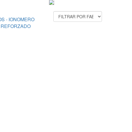
FABRICANTES
OS - IONOMERO
O REFORZADO
OS - PEGADO DE
EZCLA
S