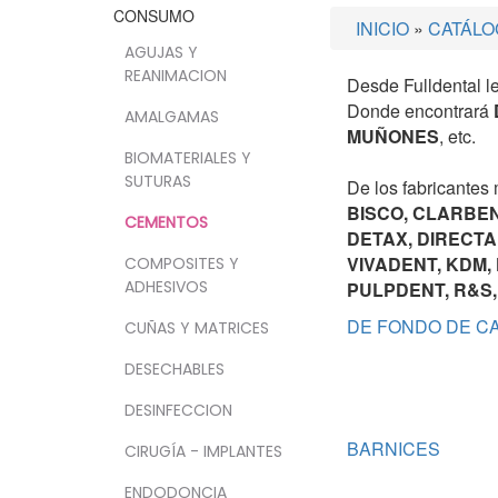
CONSUMO
INICIO
»
CATÁLO
AGUJAS Y
REANIMACION
Desde Fulldental 
Donde encontrará
AMALGAMAS
MUÑONES
, etc.
BIOMATERIALES Y
SUTURAS
De los fabricantes
BISCO, CLARBEN
CEMENTOS
DETAX, DIRECTA
VIVADENT, KDM,
COMPOSITES Y
ADHESIVOS
PULPDENT, R&S,
DE FONDO DE C
CUÑAS Y MATRICES
DESECHABLES
DESINFECCION
BARNICES
CIRUGÍA - IMPLANTES
ENDODONCIA