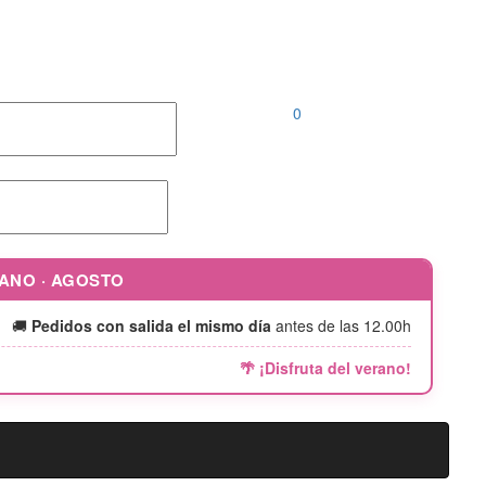
Llámanos al
952 04 00 46 |
646 690 242
0
RANO · AGOSTO
🚚
Pedidos con salida el mismo día
antes de las 12.00h
🌴 ¡Disfruta del verano!