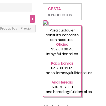
CESTA
0 PRODUCTOS
1
Productos
Precio
Para cualquier
consulta contacte
con nosotros.
Oficina
952 04 00 46
info@fulldental.es
Paco Llamas
646 00 39 69
paco.llamas@fulldental.es
Ana Heredia
636 70 73 13
ana.heredia@fulldental.es
FABRICANTES