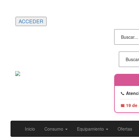
Portes gratuitos en compras superiores a
150€ | Entrega 24/48h
📞
Atenci
📅 19 de
Inicio
Consumo
Equipamiento
Ofertas