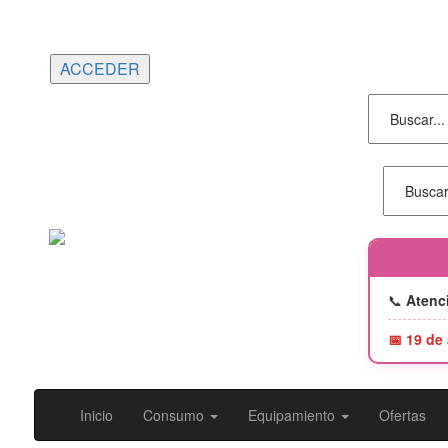
Portes gratuitos en compras superiores a
150€ | Entrega 24/48h
📞
Atenci
📅 19 de
Inicio
Consumo
Equipamiento
Ofertas