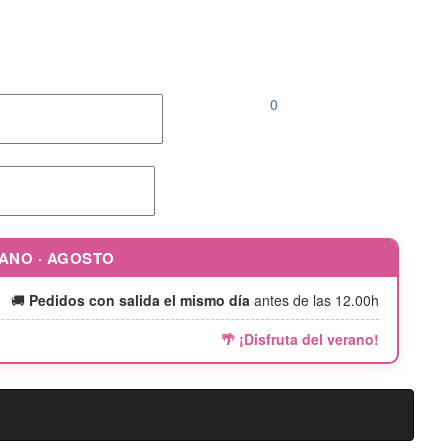
Llámanos al
952 04 00 46 |
646 690 242
0
RANO · AGOSTO
🚚
Pedidos con salida el mismo día
antes de las 12.00h
🌴 ¡Disfruta del verano!