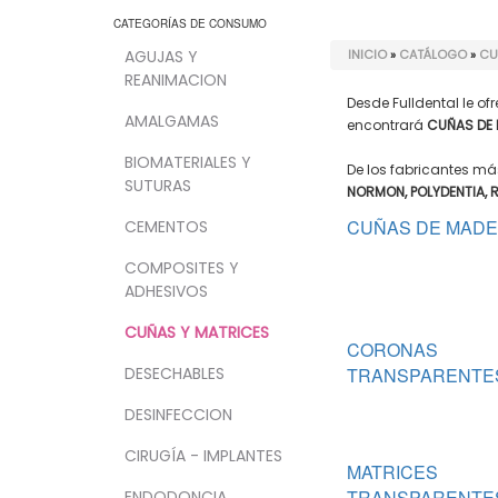
CATEGORÍAS DE CONSUMO
AGUJAS Y
INICIO
»
CATÁLOGO
»
CU
REANIMACION
Desde Fulldental le 
AMALGAMAS
encontrará
CUÑAS DE 
BIOMATERIALES Y
De los fabricantes m
SUTURAS
NORMON, POLYDENTIA, 
CUÑAS DE MAD
CEMENTOS
COMPOSITES Y
ADHESIVOS
CUÑAS Y MATRICES
CORONAS
DESECHABLES
TRANSPARENTES
DESINFECCION
CIRUGÍA - IMPLANTES
MATRICES
TRANSPARENTE
ENDODONCIA