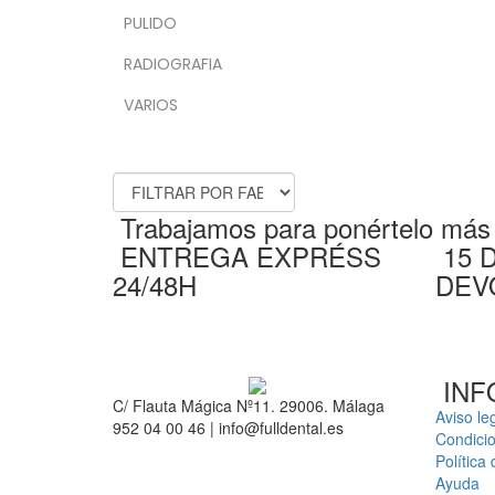
PULIDO
RADIOGRAFIA
VARIOS
FABRICANTES
Trabajamos para ponértelo más f
ENTREGA EXPRÉSS
15 
24/48H
DEV
INF
C/ Flauta Mágica Nº11. 29006. Málaga
Aviso le
952 04 00 46 | info@fulldental.es
Condici
Política
Ayuda