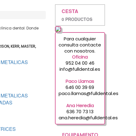
CESTA
0 PRODUCTOS
línica dental. Donde
Para cualquier
consulta contacte
ISON, KERR, MASTER,
con nosotros.
Oficina
 METALICAS
952 04 00 46
info@fulldental.es
Paco Llamas
646 00 39 69
paco.llamas@fulldental.es
 METALICAS
ADAS
Ana Heredia
636 70 73 13
ana.heredia@fulldental.es
RICES
EQUIPAMIENTO