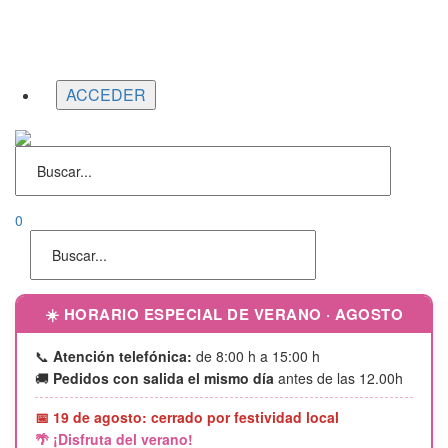
Portes gratuitos en compras superiores a 150€ | Entrega
24/48h
Llámanos al
952 04 00 46 |
646 690 242
0
☀️ HORARIO ESPECIAL DE VERANO · AGOSTO
📞
Atención telefónica:
de 8:00 h a 15:00 h
🚚
Pedidos con salida el mismo día
antes de las 12.00h
📅 19 de agosto: cerrado por festividad local
🌴 ¡Disfruta del verano!