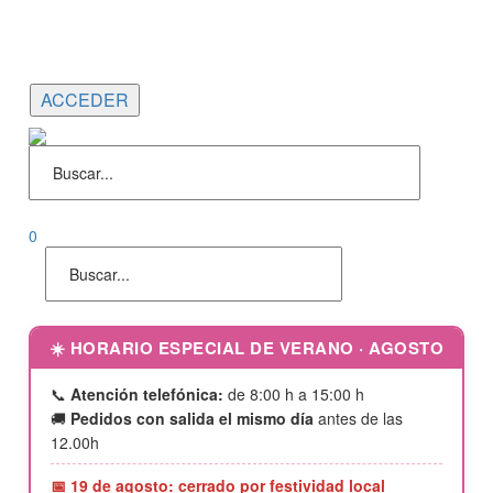
Portes gratuitos en compras superiores a 150€ |
Entrega 24/48h
Llámanos al
952 04 00 46 |
646 690 242
0
☀️ HORARIO ESPECIAL DE VERANO · AGOSTO
📞
Atención telefónica:
de 8:00 h a 15:00 h
🚚
Pedidos con salida el mismo día
antes de las
12.00h
📅 19 de agosto: cerrado por festividad local