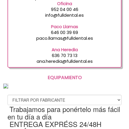
Oficina
952 04 00 46
info@fulldental.es
Paco Llamas
646 00 39 69
paco.llamas@fulldental.es
Ana Heredia
636 70 73 13
ana.heredia@fulldental.es
EQUIPAMIENTO
FABRICANTES
Trabajamos para ponértelo más fácil
en tu día a día
ENTREGA EXPRÉSS 24/48H