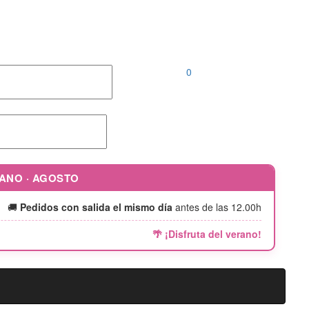
Llámanos al
952 04 00 46 |
646 690 242
0
RANO · AGOSTO
🚚
Pedidos con salida el mismo día
antes de las 12.00h
🌴 ¡Disfruta del verano!