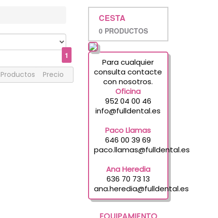
CESTA
0 PRODUCTOS
1
Para cualquier
consulta contacte
Productos
Precio
con nosotros.
Oficina
952 04 00 46
info@fulldental.es
Paco Llamas
646 00 39 69
paco.llamas@fulldental.es
Ana Heredia
636 70 73 13
ana.heredia@fulldental.es
EQUIPAMIENTO