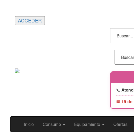
Portes gratuitos en compras superiores a
150€ | Entrega 24/48h
📞
Atenci
📅 19 de
Inicio
Consumo
Equipamiento
Ofertas