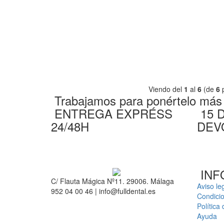
Viendo del
1
al
6
(de
6
p
Trabajamos para ponértelo más f
ENTREGA EXPRÉSS
15 
24/48H
DEV
INF
C/ Flauta Mágica Nº11. 29006. Málaga
Aviso le
952 04 00 46 | info@fulldental.es
Condici
Política
Ayuda