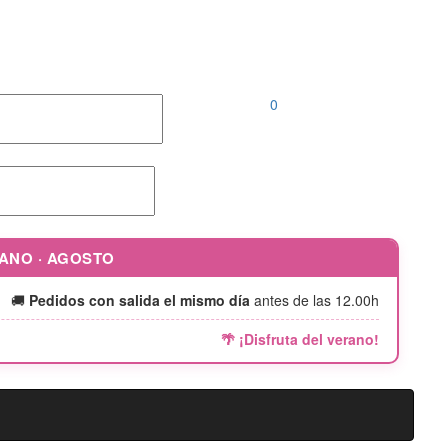
Llámanos al
952 04 00 46 |
646 690 242
0
RANO · AGOSTO
🚚
Pedidos con salida el mismo día
antes de las 12.00h
🌴 ¡Disfruta del verano!