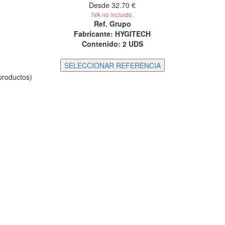
Desde 32.70 €
IVA no incluido.
Ref. Grupo
Fabricante: HYGITECH
Contenido:
2 UDS
roductos)
ácil en tu día a día
DÍAS
FULLDENTAL
OLUCIONES
EQUIPAMIENTO
ORMACIÓN LEGAL
SOBRE NOSOTR
gal
Quienes somos
ones de compras
Llave en mano
 de cookies
Catálogos fabricantes
Blog