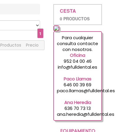
CESTA
0 PRODUCTOS
1
Para cualquier
consulta contacte
Productos
Precio
con nosotros.
Oficina
952 04 00 46
info@fulldental.es
Paco Llamas
646 00 39 69
paco.llamas@fulldental.es
Ana Heredia
636 70 73 13
ana.heredia@fulldental.es
EQUIPAMIENTO