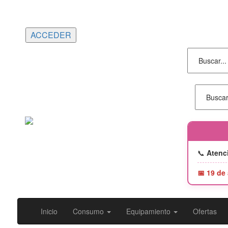
Portes gratuitos en compras superiores a
150€ | Entrega 24/48h
📞
Atenci
📅 19 de
Inicio
Consumo
Equipamiento
Ofertas