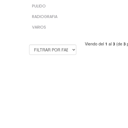
PULIDO
RADIOGRAFIA
VARIOS
FABRICANTES
Viendo del
1
al
3
(de
3
p
Trabajamos para ponértelo más f
ENTREGA EXPRÉSS
15 
24/48H
DEV
INF
C/ Flauta Mágica Nº11. 29006. Málaga
Aviso le
952 04 00 46 | info@fulldental.es
Condici
Política
Ayuda