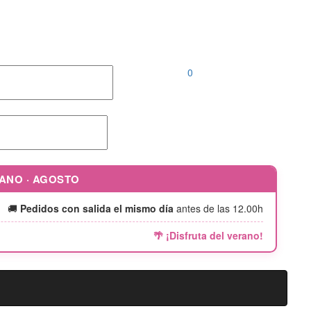
Llámanos al
952 04 00 46 |
646 690 242
0
RANO · AGOSTO
🚚
Pedidos con salida el mismo día
antes de las 12.00h
🌴 ¡Disfruta del verano!