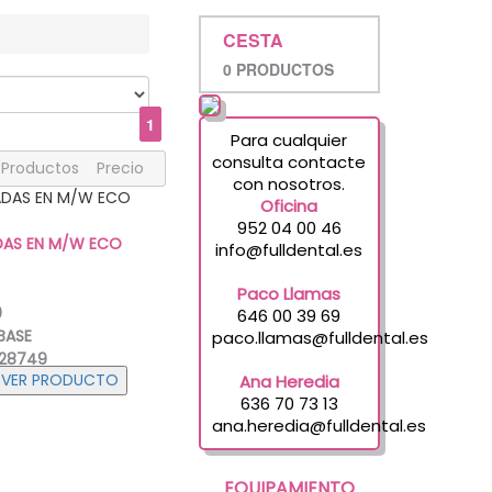
CESTA
0 PRODUCTOS
1
Para cualquier
consulta contacte
Productos
Precio
con nosotros.
Oficina
952 04 00 46
DAS EN M/W ECO
info@fulldental.es
Paco Llamas
9
646 00 39 69
BASE
paco.llamas@fulldental.es
028749
Ana Heredia
 UDS
636 70 73 13
ana.heredia@fulldental.es
EQUIPAMIENTO