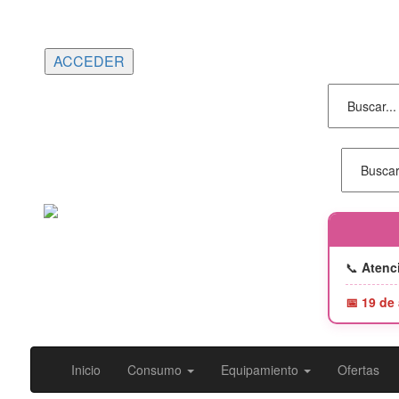
Portes gratuitos en compras superiores a
150€ | Entrega 24/48h
📞
Atenci
📅 19 de
Inicio
Consumo
Equipamiento
Ofertas