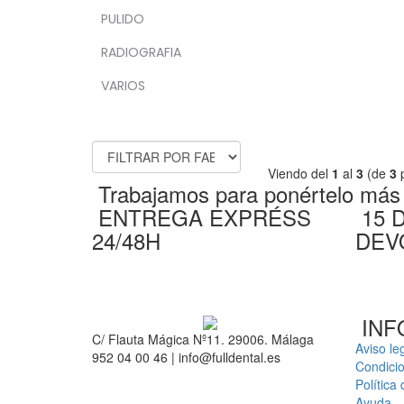
PULIDO
RADIOGRAFIA
VARIOS
FABRICANTES
Viendo del
1
al
3
(de
3
p
Trabajamos para ponértelo más f
ENTREGA EXPRÉSS
15 
24/48H
DEV
INF
C/ Flauta Mágica Nº11. 29006. Málaga
Aviso le
952 04 00 46 | info@fulldental.es
Condici
Política
Ayuda