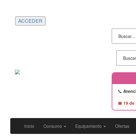
Portes gratuitos en compras superiores a
150€ | Entrega 24/48h
📞
Atenci
📅 19 de
Inicio
Consumo
Equipamiento
Ofertas