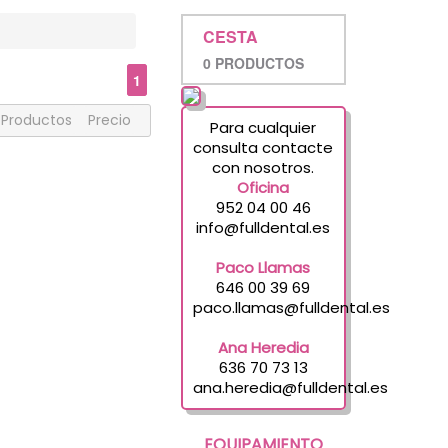
CESTA
0 PRODUCTOS
1
Productos
Precio
Para cualquier
consulta contacte
con nosotros.
Oficina
952 04 00 46
info@fulldental.es
Paco Llamas
646 00 39 69
paco.llamas@fulldental.es
Ana Heredia
636 70 73 13
ana.heredia@fulldental.es
EQUIPAMIENTO