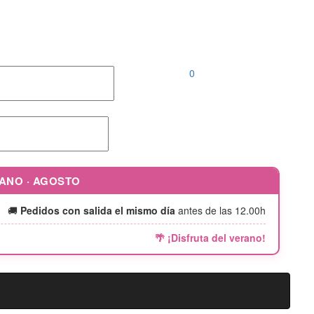
Llámanos al
952 04 00 46 |
646 690 242
0
RANO · AGOSTO
🚚
Pedidos con salida el mismo día
antes de las 12.00h
🌴 ¡Disfruta del verano!