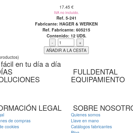
17.45 €
IVA no incluido.
Ref. 5-241
Fabricante: HAGER & WERKEN
Ref. Fabricante: 605215
Contenido:
12 UDS.
roductos)
ácil en tu día a día
DÍAS
FULLDENTAL
OLUCIONES
EQUIPAMIENTO
ORMACIÓN LEGAL
SOBRE NOSOTR
gal
Quienes somos
ones de compras
Llave en mano
 de cookies
Catálogos fabricantes
Blog